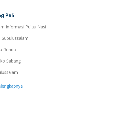
g Pafi
em Informasi Pulau Nasi
a Subulussalam
au Rondo
ko Sabang
ulussalam
elengkapnya