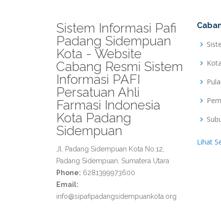
Sistem Informasi Pafi
Caban
Padang Sidempuan
Sist
Kota - Website
Kot
Cabang Resmi Sistem
Informasi PAFI
Pul
Persatuan Ahli
Pem
Farmasi Indonesia
Kota Padang
Sub
Sidempuan
Lihat S
Jl. Padang Sidempuan Kota No.12,
Padang Sidempuan, Sumatera Utara
Phone:
6281399973600
Email:
info@sipafipadangsidempuankota.org